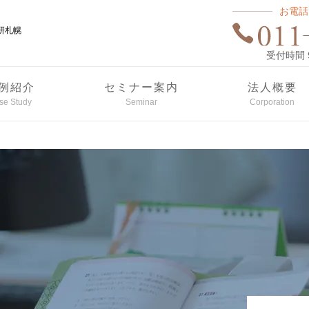
お電話
研札幌
受付時間 9:
例紹介
セミナー案内
法人概要
se Study
Seminar
Corporation