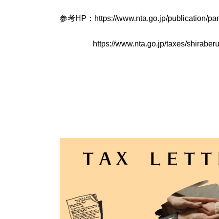
参考HP：https://www.nta.go.jp/publication/
https://www.nta.go.jp/taxes/shiraber
文責：池