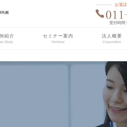
お電話
研札幌
受付時間 9:
例紹介
セミナー案内
法人概要
se Study
Seminar
Corporation