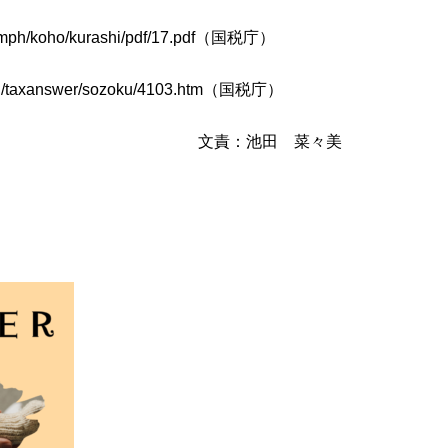
pamph/koho/kurashi/pdf/17.pdf（国税庁）
u/taxanswer/sozoku/4103.htm（国税庁）
田 菜々美