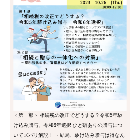
＜第一部＞ 相続税の改正でどうする？令和5年駆
け込み贈与、令和6年選択 ひと癖ありの贈与につ
いてズバリ解説！ ・結局、駆け込み贈与は得なん