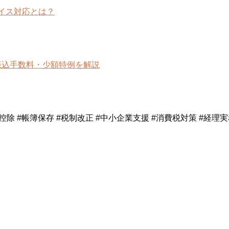
イス対応とは？
振込手数料・少額特例を解説
 #帳簿保存 #税制改正 #中小企業支援 #消費税対策 #経理実務 #令