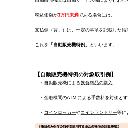
自動販売機又は自動サービス機により行われ
税込価額が
3万円未満
である場合には、
支払側（買手）は、一定の事項を記載した帳
これを
「自動販売機特例」
といいます。
【
自動販売機特例の対象取引例
】
・自動販売機による
飲食料品の購入
・金融機関の
ATM
による手数料を対価と
・
コインロッカー
や
コインランドリー
等に