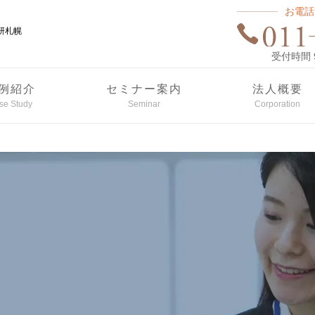
お電話
研札幌
受付時間 9:
例紹介
セミナー案内
法人概要
se Study
Seminar
Corporation